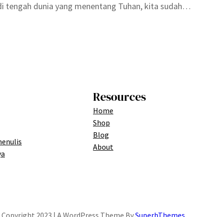
di tengah dunia yang menentang Tuhan, kita sudah…
Resources
Home
Shop
Blog
menulis
About
ya
Copyright 2023 | A WordPress Theme By
SuperbThemes