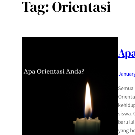
Tag:
Orientasi
Apa
January
Semua o
Orient
kehidu
siswa.
baru lu
yang b